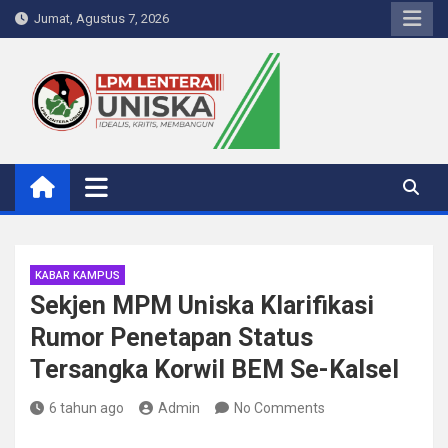
Skip
Jumat, Agustus 7, 2026
to
content
LPM Lentera Uniska
Portal Berita Kampus
KABAR KAMPUS
Sekjen MPM Uniska Klarifikasi
Rumor Penetapan Status
Tersangka Korwil BEM Se-Kalsel
6 tahun ago
Admin
No Comments