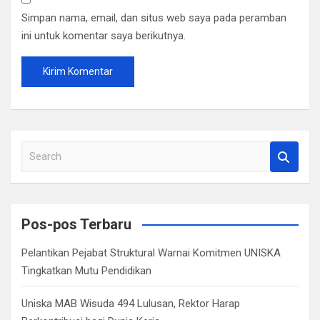
Simpan nama, email, dan situs web saya pada peramban
ini untuk komentar saya berikutnya.
S
e
a
r
c
Pos-pos Terbaru
h
Pelantikan Pejabat Struktural Warnai Komitmen UNISKA
Tingkatkan Mutu Pendidikan
Uniska MAB Wisuda 494 Lulusan, Rektor Harap