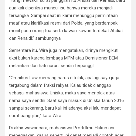
“Yang mewakili surat panggilan itu Ahdiat dan Renaldi, baru
dua kali diperiksa muncul isu bahwa mereka menjadi
tersangka. Sampai saat ini kami menunggu permintaan
maaf atau klarifikasi resmi dari Polda, yang berdampak
moriil pada orang tua serta kawan-kawan terdekat Ahdiat
dan Renaldi,” sambungnya.
Sementara itu, Wira juga mengatakan, dirinya mengikuti
aksi bukan karena lembaga MPM atau Demisioner BEM
melainkan dari hati nurani sendiri terpanggil.
“Omnibus Law memang harus ditolak, apalagi saya juga
tergabung dalam fraksi rakyat. Kalau tidak dianggap
sebagai mahasiswa Uniska, maka saya menolak atas
nama saya sendiri. Saat saya masuk di Uniska tahun 2016
sampai sekarang, baru kali ini adanya aksi lalu mendapat
surat panggilan,” kata Wira.
Di akhir wawancara, mahasiswa Prodi Ilmu Hukum ini
menegaskan, kasus seperti ini dapat menjadi contoh agar