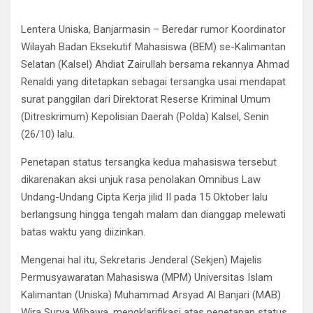
Lentera Uniska, Banjarmasin – Beredar rumor Koordinator
Wilayah Badan Eksekutif Mahasiswa (BEM) se-Kalimantan
Selatan (Kalsel) Ahdiat Zairullah bersama rekannya Ahmad
Renaldi yang ditetapkan sebagai tersangka usai mendapat
surat panggilan dari Direktorat Reserse Kriminal Umum
(Ditreskrimum) Kepolisian Daerah (Polda) Kalsel, Senin
(26/10) lalu.
Penetapan status tersangka kedua mahasiswa tersebut
dikarenakan aksi unjuk rasa penolakan Omnibus Law
Undang-Undang Cipta Kerja jilid II pada 15 Oktober lalu
berlangsung hingga tengah malam dan dianggap melewati
batas waktu yang diizinkan.
Mengenai hal itu, Sekretaris Jenderal (Sekjen) Majelis
Permusyawaratan Mahasiswa (MPM) Universitas Islam
Kalimantan (Uniska) Muhammad Arsyad Al Banjari (MAB)
Wira Surya Wibawa, mengklarifikasi atas penetapan status