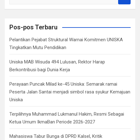
e
a
r
c
Pos-pos Terbaru
h
Pelantikan Pejabat Struktural Warnai Komitmen UNISKA
Tingkatkan Mutu Pendidikan
Uniska MAB Wisuda 494 Lulusan, Rektor Harap
Berkontribusi bagi Dunia Kerja
Perayaan Puncak Milad ke-45 Uniska: Semarak ramai
Peserta Jalan Santai menjadi simbol rasa syukur Kemajuan
Uniska
Terpilihnya Muhammad Lukmanul Hakim, Resmi Sebagai
Ketua Umum IkmaBan Periode 2026-2027
Mahasiswa Tabur Bunga di DPRD Kalsel, Kritik