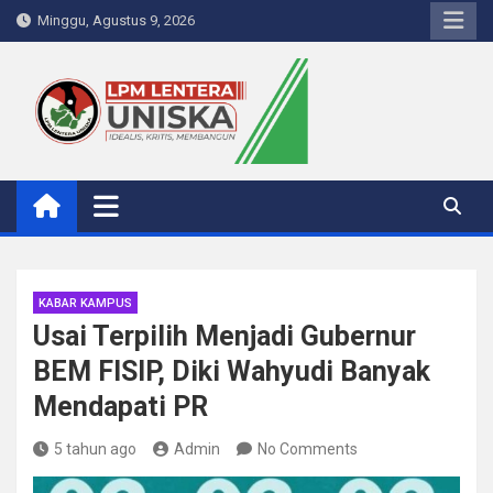
Skip
Minggu, Agustus 9, 2026
to
content
LPM Lentera Uniska
Portal Berita Kampus
KABAR KAMPUS
Usai Terpilih Menjadi Gubernur
BEM FISIP, Diki Wahyudi Banyak
Mendapati PR
5 tahun ago
Admin
No Comments