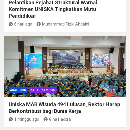
Pelantikan Pejabat Struktural Warnai
Komitmen UNISKA Tingkatkan Mutu
Pendidikan
6 hari ago
Muhammad Rizki Ahdaini
AKADEMIK
KABAR KAMPUS
Uniska MAB Wisuda 494 Lulusan, Rektor Harap
Berkontribusi bagi Dunia Kerja
1 minggu ago
Gina Hadiza