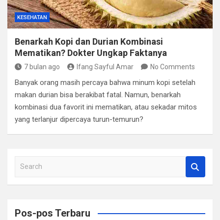
KESEHATAN
Benarkah Kopi dan Durian Kombinasi
Mematikan? Dokter Ungkap Faktanya
7 bulan ago
Ifang Sayful Amar
No Comments
Banyak orang masih percaya bahwa minum kopi setelah
makan durian bisa berakibat fatal. Namun, benarkah
kombinasi dua favorit ini mematikan, atau sekadar mitos
yang terlanjur dipercaya turun-temurun?
S
e
a
r
c
Pos-pos Terbaru