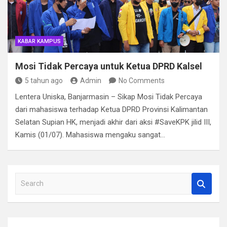
KABAR KAMPUS
Mosi Tidak Percaya untuk Ketua DPRD Kalsel
5 tahun ago
Admin
No Comments
Lentera Uniska, Banjarmasin – Sikap Mosi Tidak Percaya
dari mahasiswa terhadap Ketua DPRD Provinsi Kalimantan
Selatan Supian HK, menjadi akhir dari aksi #SaveKPK jilid III,
Kamis (01/07). Mahasiswa mengaku sangat…
S
e
a
r