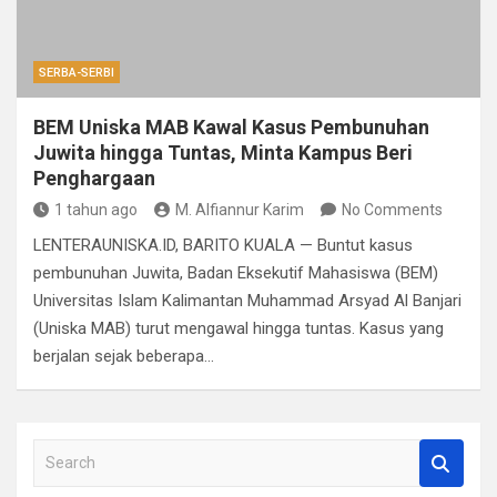
SERBA-SERBI
BEM Uniska MAB Kawal Kasus Pembunuhan
Juwita hingga Tuntas, Minta Kampus Beri
Penghargaan
1 tahun ago
M. Alfiannur Karim
No Comments
LENTERAUNISKA.ID, BARITO KUALA — Buntut kasus
pembunuhan Juwita, Badan Eksekutif Mahasiswa (BEM)
Universitas Islam Kalimantan Muhammad Arsyad Al Banjari
(Uniska MAB) turut mengawal hingga tuntas. Kasus yang
berjalan sejak beberapa…
S
e