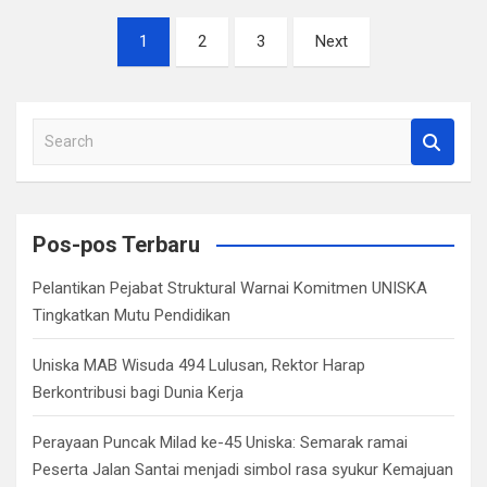
Paginasi
1
2
3
Next
pos
S
e
a
r
c
Pos-pos Terbaru
h
Pelantikan Pejabat Struktural Warnai Komitmen UNISKA
Tingkatkan Mutu Pendidikan
Uniska MAB Wisuda 494 Lulusan, Rektor Harap
Berkontribusi bagi Dunia Kerja
Perayaan Puncak Milad ke-45 Uniska: Semarak ramai
Peserta Jalan Santai menjadi simbol rasa syukur Kemajuan