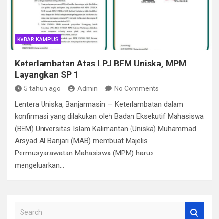
KABAR KAMPUS
Keterlambatan Atas LPJ BEM Uniska, MPM
Layangkan SP 1
5 tahun ago
Admin
No Comments
Lentera Uniska, Banjarmasin — Keterlambatan dalam
konfirmasi yang dilakukan oleh Badan Eksekutif Mahasiswa
(BEM) Universitas Islam Kalimantan (Uniska) Muhammad
Arsyad Al Banjari (MAB) membuat Majelis
Permusyarawatan Mahasiswa (MPM) harus
mengeluarkan…
S