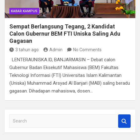
KABAR KAMPUS
Sempat Berlangsung Tegang, 2 Kandidat
Calon Gubernur BEM FTI Uniska Saling Adu
Gagasan
3 tahun ago
Admin
No Comments
LENTERAUNISKA.ID, BANJARMASIN – Debat calon
Gubernur Badan Eksekutif Mahasiswa (BEM) Fakultas
Teknologi Informasi (FTI) Universitas Islam Kalimantan
(Uniska) Muhammad Arsyad Al Banjari (MAB) saling beradu
gagasan. Dihadapan mahasiswa, dosen…
S
e
a