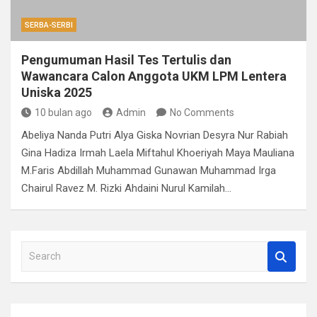
SERBA-SERBI
Pengumuman Hasil Tes Tertulis dan
Wawancara Calon Anggota UKM LPM Lentera
Uniska 2025
10 bulan ago
Admin
No Comments
Abeliya Nanda Putri Alya Giska Novrian Desyra Nur Rabiah
Gina Hadiza Irmah Laela Miftahul Khoeriyah Maya Mauliana
M.Faris Abdillah Muhammad Gunawan Muhammad Irga
Chairul Ravez M. Rizki Ahdaini Nurul Kamilah…
S
e
a
r