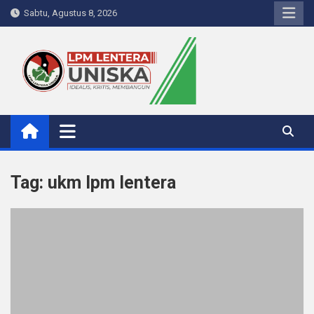
Skip
Sabtu, Agustus 8, 2026
to
content
LPM Lentera Uniska
Portal Berita Kampus
Tag:
ukm lpm lentera