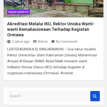
KABAR KAMPUS
Akreditasi Melalui IKU, Rektor Uniska Wanti-
wanti Kemahasiswaan Terhadap Kegiatan
Ormawa
2 tahun ago
Admin
No Comments
LENTERAUNISKA.ID, BANJARMASIN – Dua tahun terakhir,
Rektor Universitas Islam Kalimantan (Uniska) Muhammad
Arsyad Al Banjari (MAB) Abdul Malik mewanti-wanti
Indikator Kinerja Utama (IKU) terhadap kegiatan di
organisasi mahasiswa (Ormawa). Amanat…
S
e
a