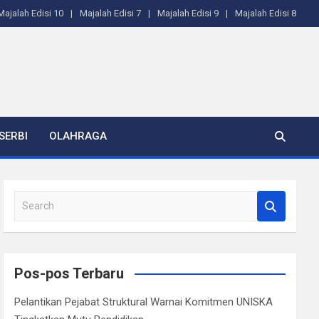
Majalah Edisi 10
Majalah Edisi 7
Majalah Edisi 9
Majalah Edisi 8
SERBI
OLAHRAGA
S
e
a
r
c
Pos-pos Terbaru
h
Pelantikan Pejabat Struktural Warnai Komitmen UNISKA