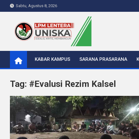
Skip
Sabtu, Agustus 8, 2026
to
content
LPM Lentera Uniska
Portal Berita Kampus
KABAR KAMPUS
SARANA PRASARANA
Tag:
#Evalusi Rezim Kalsel