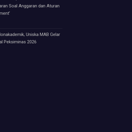
paran Soal Anggaran dan Aturan
ment’
 Nonakademik, Uniska MAB Gelar
nal Peksiminas 2026