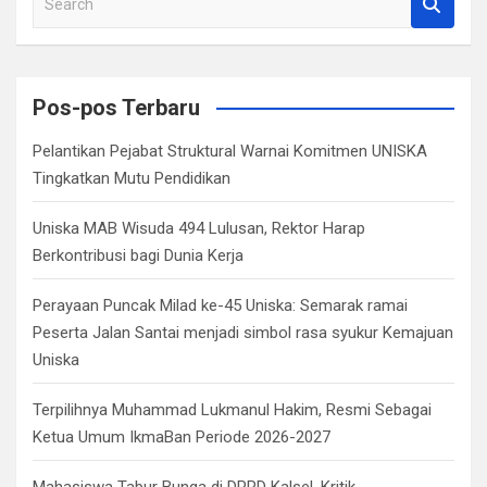
e
a
r
c
Pos-pos Terbaru
h
Pelantikan Pejabat Struktural Warnai Komitmen UNISKA
Tingkatkan Mutu Pendidikan
Uniska MAB Wisuda 494 Lulusan, Rektor Harap
Berkontribusi bagi Dunia Kerja
Perayaan Puncak Milad ke-45 Uniska: Semarak ramai
Peserta Jalan Santai menjadi simbol rasa syukur Kemajuan
Uniska
Terpilihnya Muhammad Lukmanul Hakim, Resmi Sebagai
Ketua Umum IkmaBan Periode 2026-2027
Mahasiswa Tabur Bunga di DPRD Kalsel, Kritik