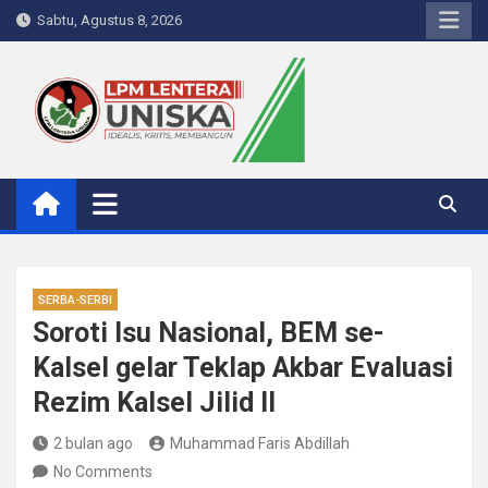
Skip
Sabtu, Agustus 8, 2026
to
content
LPM Lentera Uniska
Portal Berita Kampus
SERBA-SERBI
Soroti Isu Nasional, BEM se-
Kalsel gelar Teklap Akbar Evaluasi
Rezim Kalsel Jilid II
2 bulan ago
Muhammad Faris Abdillah
No Comments