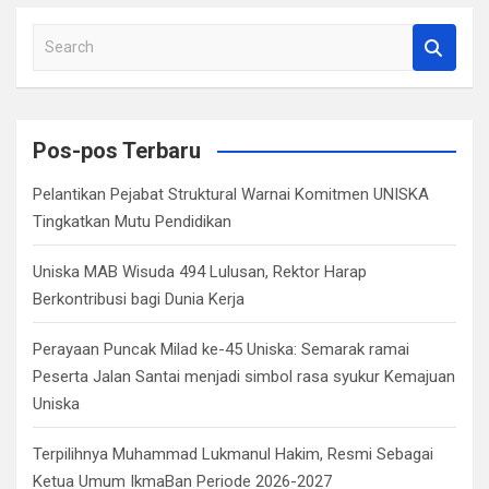
S
e
a
r
c
Pos-pos Terbaru
h
Pelantikan Pejabat Struktural Warnai Komitmen UNISKA
Tingkatkan Mutu Pendidikan
Uniska MAB Wisuda 494 Lulusan, Rektor Harap
Berkontribusi bagi Dunia Kerja
Perayaan Puncak Milad ke-45 Uniska: Semarak ramai
Peserta Jalan Santai menjadi simbol rasa syukur Kemajuan
Uniska
Terpilihnya Muhammad Lukmanul Hakim, Resmi Sebagai
Ketua Umum IkmaBan Periode 2026-2027