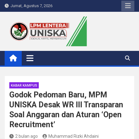
Skip
Jumat, Agustus 7, 2026
to
content
LPM Lentera Uniska
Portal Berita Kampus
KABAR KAMPUS
Godok Pedoman Baru, MPM
UNISKA Desak WR III Transparan
Soal Anggaran dan Aturan ‘Open
Recruitment’
2 bulan ago
Muhammad Rizki Ahdaini