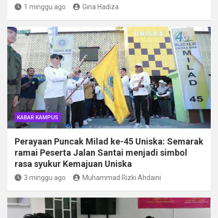
1 minggu ago
Gina Hadiza
KABAR KAMPUS
Perayaan Puncak Milad ke-45 Uniska: Semarak
ramai Peserta Jalan Santai menjadi simbol
rasa syukur Kemajuan Uniska
3 minggu ago
Muhammad Rizki Ahdaini