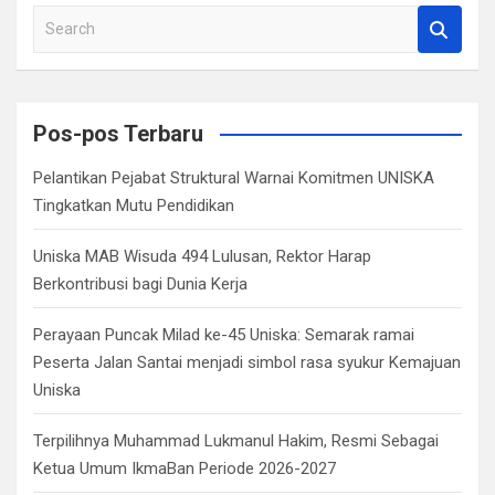
S
e
a
r
c
Pos-pos Terbaru
h
Pelantikan Pejabat Struktural Warnai Komitmen UNISKA
Tingkatkan Mutu Pendidikan
Uniska MAB Wisuda 494 Lulusan, Rektor Harap
Berkontribusi bagi Dunia Kerja
Perayaan Puncak Milad ke-45 Uniska: Semarak ramai
Peserta Jalan Santai menjadi simbol rasa syukur Kemajuan
Uniska
Terpilihnya Muhammad Lukmanul Hakim, Resmi Sebagai
Ketua Umum IkmaBan Periode 2026-2027