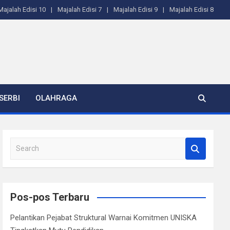
Majalah Edisi 10
Majalah Edisi 7
Majalah Edisi 9
Majalah Edisi 8
SERBI
OLAHRAGA
S
e
a
r
c
Pos-pos Terbaru
h
Pelantikan Pejabat Struktural Warnai Komitmen UNISKA