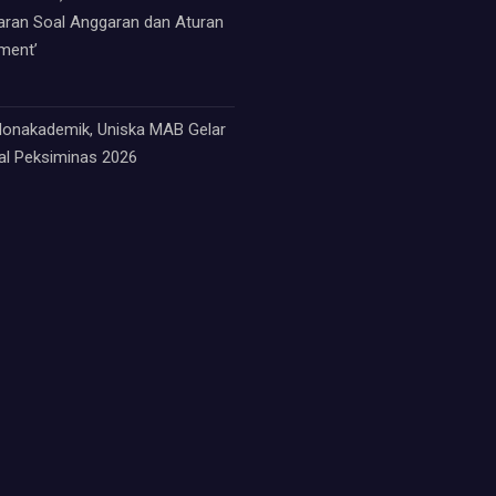
paran Soal Anggaran dan Aturan
ment’
 Nonakademik, Uniska MAB Gelar
nal Peksiminas 2026