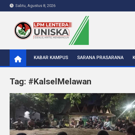
Skip
Sabtu, Agustus 8, 2026
to
content
LPM Lentera Uniska
Portal Berita Kampus
KABAR KAMPUS
SARANA PRASARANA
Tag:
#KalselMelawan