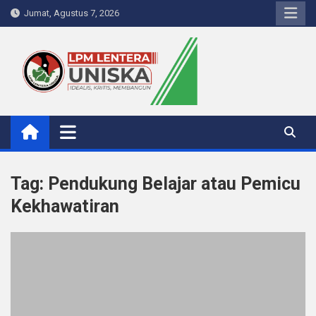
Skip
Jumat, Agustus 7, 2026
to
content
LPM Lentera Uniska
Portal Berita Kampus
Tag:
Pendukung Belajar atau Pemicu
Kekhawatiran