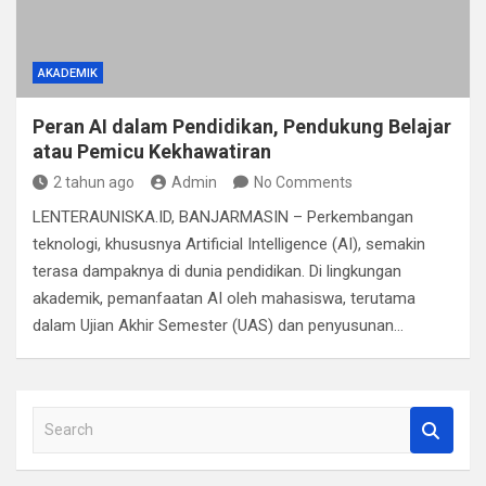
AKADEMIK
Peran AI dalam Pendidikan, Pendukung Belajar
atau Pemicu Kekhawatiran
2 tahun ago
Admin
No Comments
LENTERAUNISKA.ID, BANJARMASIN – Perkembangan
teknologi, khususnya Artificial Intelligence (AI), semakin
terasa dampaknya di dunia pendidikan. Di lingkungan
akademik, pemanfaatan AI oleh mahasiswa, terutama
dalam Ujian Akhir Semester (UAS) dan penyusunan…
S
e
a