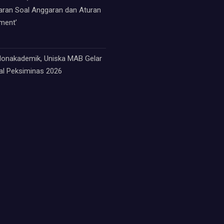
paran Soal Anggaran dan Aturan
ment’
 Nonakademik, Uniska MAB Gelar
nal Peksiminas 2026