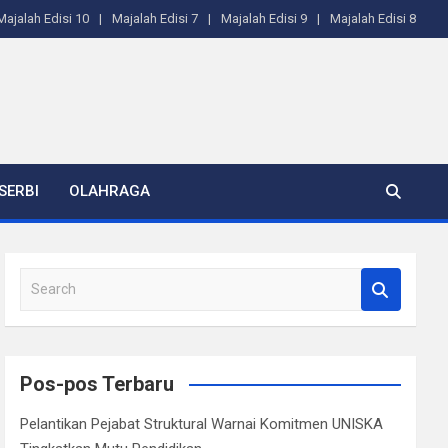
Majalah Edisi 10
Majalah Edisi 7
Majalah Edisi 9
Majalah Edisi 8
SERBI
OLAHRAGA
S
e
a
r
c
Pos-pos Terbaru
h
Pelantikan Pejabat Struktural Warnai Komitmen UNISKA