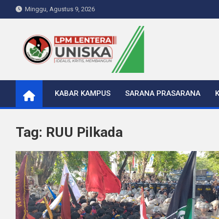
Skip
Minggu, Agustus 9, 2026
to
content
LPM Lentera Uniska
Portal Berita Kampus
KABAR KAMPUS
SARANA PRASARANA
Tag:
RUU Pilkada