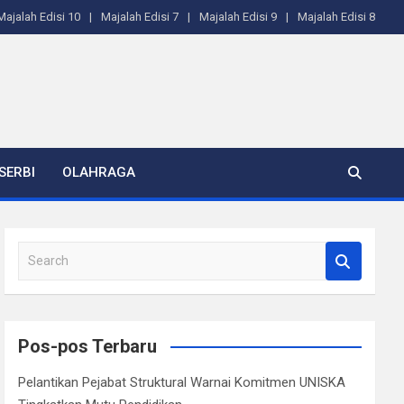
Majalah Edisi 10
Majalah Edisi 7
Majalah Edisi 9
Majalah Edisi 8
SERBI
OLAHRAGA
S
e
a
r
c
Pos-pos Terbaru
h
Pelantikan Pejabat Struktural Warnai Komitmen UNISKA