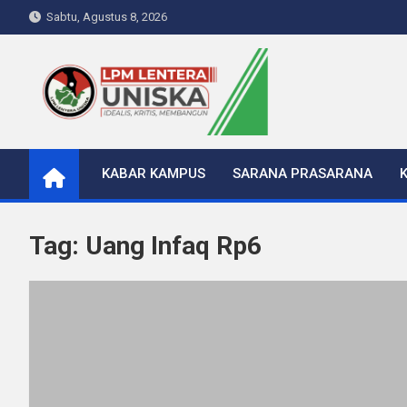
Skip
Sabtu, Agustus 8, 2026
to
content
LPM Lentera Uniska
Portal Berita Kampus
KABAR KAMPUS
SARANA PRASARANA
Tag:
Uang Infaq Rp6