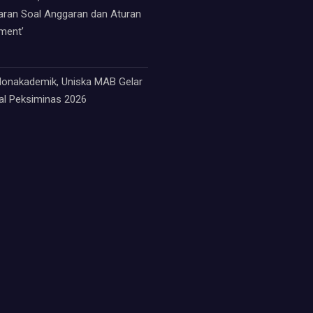
paran Soal Anggaran dan Aturan
ment’
 Nonakademik, Uniska MAB Gelar
nal Peksiminas 2026