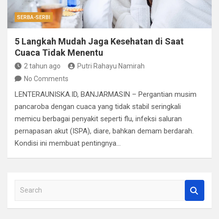
SERBA-SERBI
5 Langkah Mudah Jaga Kesehatan di Saat
Cuaca Tidak Menentu
2 tahun ago
Putri Rahayu Namirah
No Comments
LENTERAUNISKA.ID, BANJARMASIN – Pergantian musim
pancaroba dengan cuaca yang tidak stabil seringkali
memicu berbagai penyakit seperti flu, infeksi saluran
pernapasan akut (ISPA), diare, bahkan demam berdarah.
Kondisi ini membuat pentingnya…
S
e
a