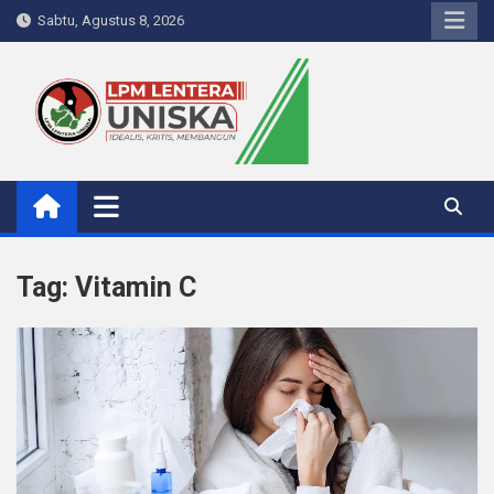
Skip
Sabtu, Agustus 8, 2026
to
content
LPM Lentera Uniska
Portal Berita Kampus
Tag:
Vitamin C