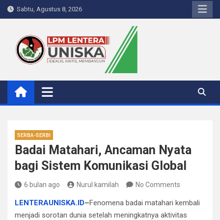
Skip
Sabtu, Agustus 8, 2026
to
content
LPM Lentera Uniska
Portal Berita Kampus
SERBA-SERBI
Badai Matahari, Ancaman Nyata
bagi Sistem Komunikasi Global
6 bulan ago
Nurul kamilah
No Comments
LENTERAUNISKA.ID
–
Fenomena badai matahari kembali
menjadi sorotan dunia setelah meningkatnya aktivitas