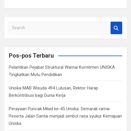
S
e
a
r
c
Pos-pos Terbaru
h
Pelantikan Pejabat Struktural Warnai Komitmen UNISKA
Tingkatkan Mutu Pendidikan
Uniska MAB Wisuda 494 Lulusan, Rektor Harap
Berkontribusi bagi Dunia Kerja
Perayaan Puncak Milad ke-45 Uniska: Semarak ramai
Peserta Jalan Santai menjadi simbol rasa syukur Kemajuan
Uniska