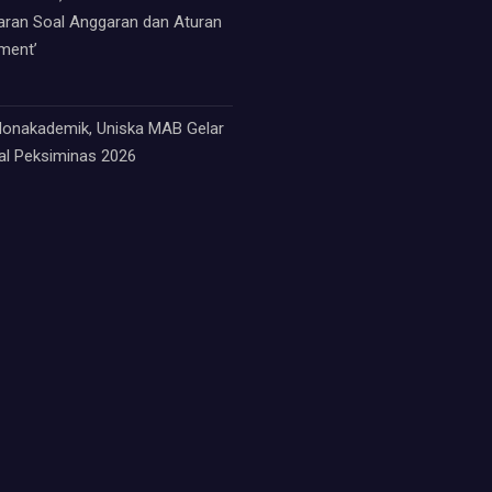
paran Soal Anggaran dan Aturan
ment’
 Nonakademik, Uniska MAB Gelar
nal Peksiminas 2026