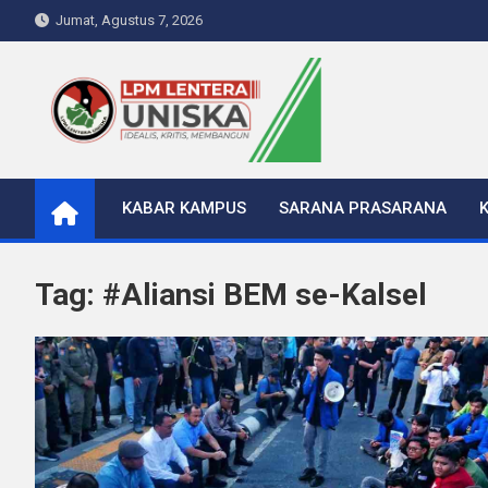
Skip
Jumat, Agustus 7, 2026
to
content
LPM Lentera Uniska
Portal Berita Kampus
KABAR KAMPUS
SARANA PRASARANA
Tag:
#Aliansi BEM se-Kalsel