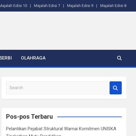
Majalah Edisi 10
Majalah Edisi 7
Majalah Edisi 9
Majalah Edisi 8
SERBI
OLAHRAGA
S
e
a
r
c
Pos-pos Terbaru
h
Pelantikan Pejabat Struktural Warnai Komitmen UNISKA