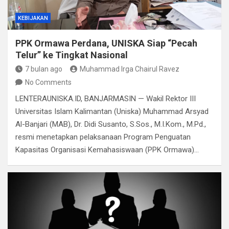
KEBIJAKAN
PPK Ormawa Perdana, UNISKA Siap “Pecah
Telur” ke Tingkat Nasional
7 bulan ago
Muhammad Irga Chairul Ravez
No Comments
LENTERAUNISKA.ID, BANJARMASIN — Wakil Rektor III
Universitas Islam Kalimantan (Uniska) Muhammad Arsyad
Al-Banjari (MAB), Dr. Didi Susanto, S.Sos., M.I.Kom., M.Pd.,
resmi menetapkan pelaksanaan Program Penguatan
Kapasitas Organisasi Kemahasiswaan (PPK Ormawa)…