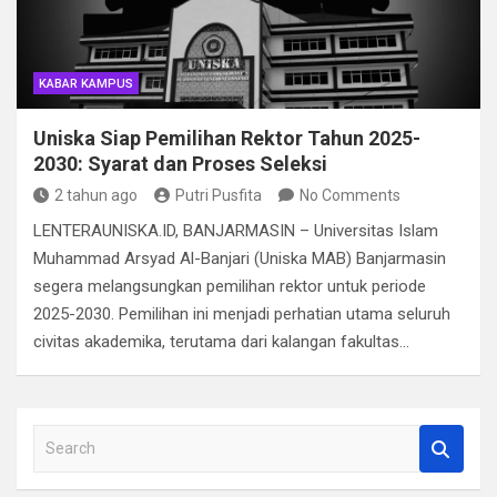
KABAR KAMPUS
Uniska Siap Pemilihan Rektor Tahun 2025-
2030: Syarat dan Proses Seleksi
2 tahun ago
Putri Pusfita
No Comments
LENTERAUNISKA.ID, BANJARMASIN – Universitas Islam
Muhammad Arsyad Al-Banjari (Uniska MAB) Banjarmasin
segera melangsungkan pemilihan rektor untuk periode
2025-2030. Pemilihan ini menjadi perhatian utama seluruh
civitas akademika, terutama dari kalangan fakultas…
S
e
a