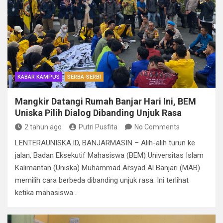
KABAR KAMPUS
SERBA-SERBI
Mangkir Datangi Rumah Banjar Hari Ini, BEM
Uniska Pilih Dialog Dibanding Unjuk Rasa
2 tahun ago
Putri Pusfita
No Comments
LENTERAUNISKA.ID, BANJARMASIN – Alih-alih turun ke
jalan, Badan Eksekutif Mahasiswa (BEM) Universitas Islam
Kalimantan (Uniska) Muhammad Arsyad Al Banjari (MAB)
memilih cara berbeda dibanding unjuk rasa. Ini terlihat
ketika mahasiswa…