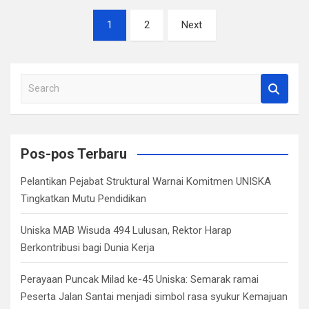
Paginasi
1
2
Next
pos
S
e
a
r
c
Pos-pos Terbaru
h
Pelantikan Pejabat Struktural Warnai Komitmen UNISKA
Tingkatkan Mutu Pendidikan
Uniska MAB Wisuda 494 Lulusan, Rektor Harap
Berkontribusi bagi Dunia Kerja
Perayaan Puncak Milad ke-45 Uniska: Semarak ramai
Peserta Jalan Santai menjadi simbol rasa syukur Kemajuan