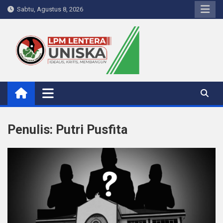
Skip
Sabtu, Agustus 8, 2026
to
content
LPM Lentera Uniska
Portal Berita Kampus
Penulis:
Putri Pusfita