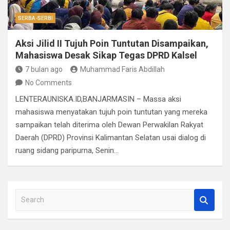
SERBA-SERBI
Aksi Jilid II Tujuh Poin Tuntutan Disampaikan,
Mahasiswa Desak Sikap Tegas DPRD Kalsel
7 bulan ago
Muhammad Faris Abdillah
No Comments
LENTERAUNISKA.ID,BANJARMASIN – Massa aksi
mahasiswa menyatakan tujuh poin tuntutan yang mereka
sampaikan telah diterima oleh Dewan Perwakilan Rakyat
Daerah (DPRD) Provinsi Kalimantan Selatan usai dialog di
ruang sidang paripurna, Senin…
S
e
a