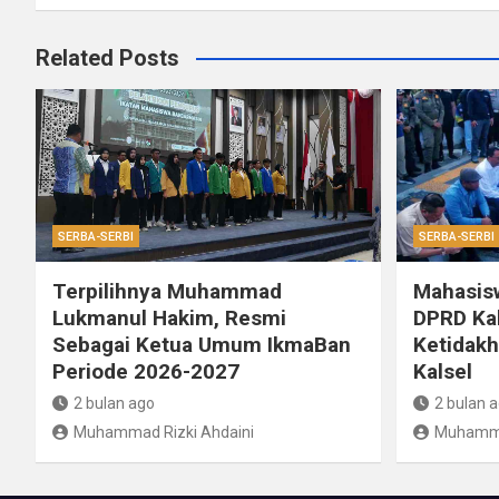
Related Posts
SERBA-SERBI
SERBA-SERBI
Terpilihnya Muhammad
Mahasisw
Lukmanul Hakim, Resmi
DPRD Kals
Sebagai Ketua Umum IkmaBan
Ketidakh
Periode 2026-2027
Kalsel
2 bulan ago
2 bulan 
Muhammad Rizki Ahdaini
Muhamma