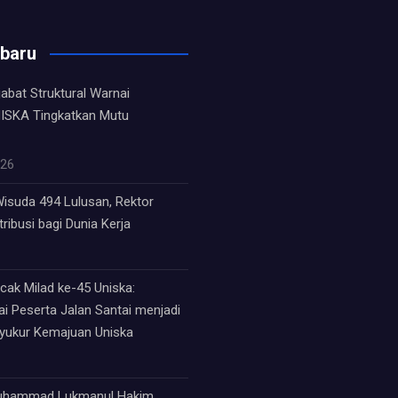
rbaru
jabat Struktural Warnai
ISKA Tingkatkan Mutu
026
isuda 494 Lulusan, Rektor
ribusi bagi Dunia Kerja
ak Milad ke-45 Uniska:
i Peserta Jalan Santai menjadi
syukur Kemajuan Uniska
Muhammad Lukmanul Hakim,