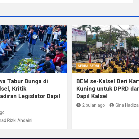
SERBA-SERBI
a Tabur Bunga di
BEM se-Kalsel Beri Kar
el, Kritik
Kuning untuk DPRD dan
adiran Legislator Dapil
Dapil Kalsel
2 bulan ago
Gina Hadiza
ago
d Rizki Ahdaini