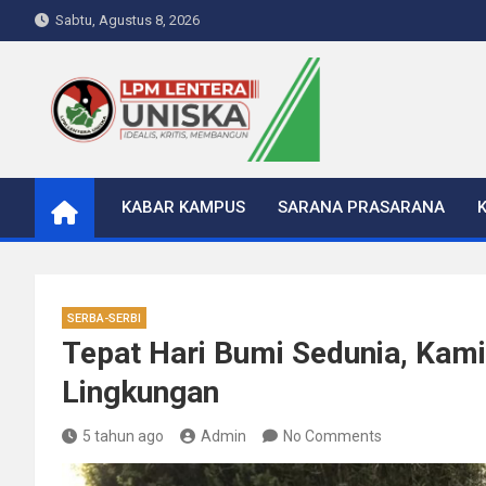
Skip
Sabtu, Agustus 8, 2026
to
content
LPM Lentera Uniska
Portal Berita Kampus
KABAR KAMPUS
SARANA PRASARANA
SERBA-SERBI
Tepat Hari Bumi Sedunia, Kami
Lingkungan
5 tahun ago
Admin
No Comments