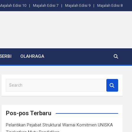
Majalah Edisi 10
Majalah Edisi 7
Majalah Edisi 9
Majalah Edisi 8
SERBI
OLAHRAGA
S
e
a
r
c
Pos-pos Terbaru
h
Pelantikan Pejabat Struktural Warnai Komitmen UNISKA