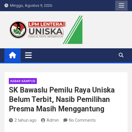
Skip
Minggu, Agustus 9, 2026
to
content
LPM Lentera Uniska
Portal Berita Kampus
KABAR KAMPUS
SK Bawaslu Pemilu Raya Uniska
Belum Terbit, Nasib Pemilihan
Presma Masih Menggantung
2 tahun ago
Admin
No Comments