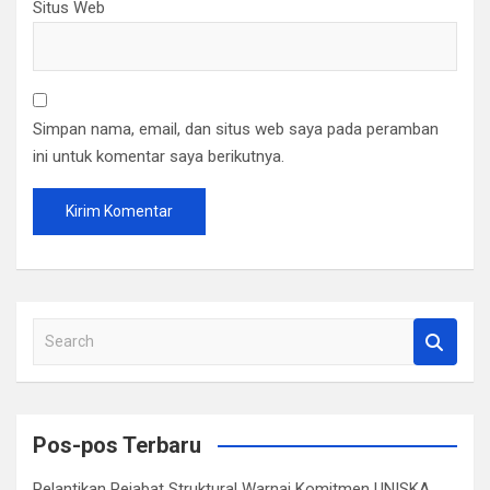
Situs Web
Simpan nama, email, dan situs web saya pada peramban
ini untuk komentar saya berikutnya.
S
e
a
r
c
Pos-pos Terbaru
h
Pelantikan Pejabat Struktural Warnai Komitmen UNISKA