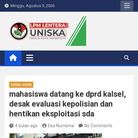
Skip
Minggu, Agustus 9, 2026
to
content
LPM Lentera Uniska
Portal Berita Kampus
SERBA-SERBI
mahasiswa datang ke dprd kalsel,
desak evaluasi kepolisian dan
hentikan eksploitasi sda
4 bulan ago
Eka Nurrisma
No Comments