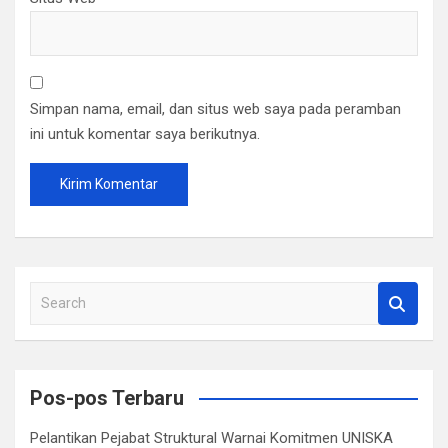
Simpan nama, email, dan situs web saya pada peramban
ini untuk komentar saya berikutnya.
S
e
a
r
c
Pos-pos Terbaru
h
Pelantikan Pejabat Struktural Warnai Komitmen UNISKA