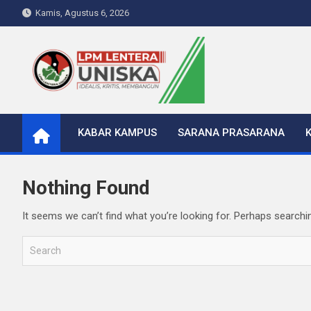
Skip
Kamis, Agustus 6, 2026
to
content
LPM Lentera Uniska
Portal Berita Kampus
KABAR KAMPUS
SARANA PRASARANA
Nothing Found
It seems we can’t find what you’re looking for. Perhaps searchi
S
e
a
r