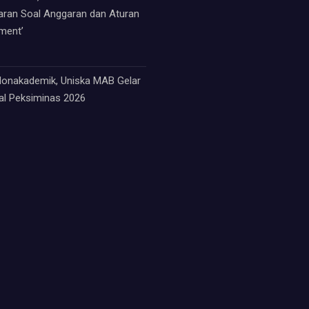
paran Soal Anggaran dan Aturan
ment’
 Nonakademik, Uniska MAB Gelar
nal Peksiminas 2026