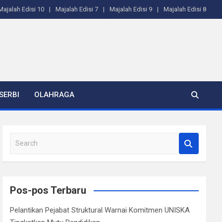
Majalah Edisi 10
Majalah Edisi 7
Majalah Edisi 9
Majalah Edisi 8
SERBI
OLAHRAGA
S
e
a
r
c
Pos-pos Terbaru
h
Pelantikan Pejabat Struktural Warnai Komitmen UNISKA