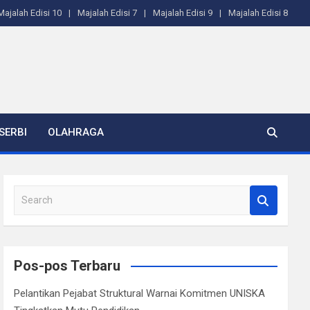
Majalah Edisi 10
Majalah Edisi 7
Majalah Edisi 9
Majalah Edisi 8
SERBI
OLAHRAGA
S
e
a
r
c
Pos-pos Terbaru
h
Pelantikan Pejabat Struktural Warnai Komitmen UNISKA