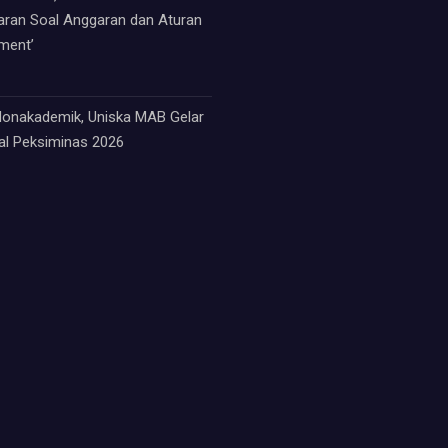
paran Soal Anggaran dan Aturan
ment’
 Nonakademik, Uniska MAB Gelar
nal Peksiminas 2026