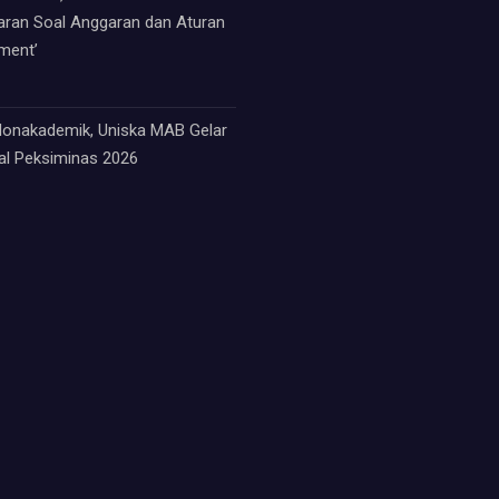
paran Soal Anggaran dan Aturan
ment’
 Nonakademik, Uniska MAB Gelar
nal Peksiminas 2026