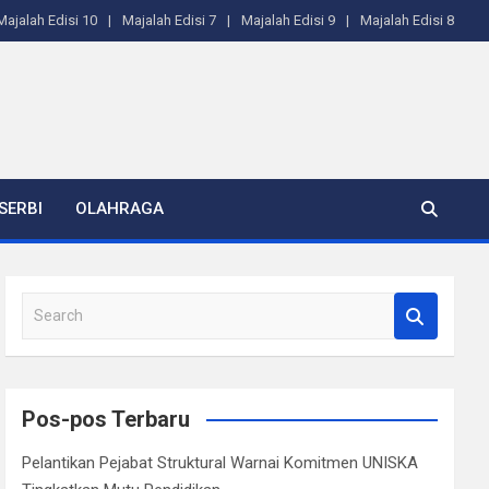
Majalah Edisi 10
Majalah Edisi 7
Majalah Edisi 9
Majalah Edisi 8
SERBI
OLAHRAGA
S
e
a
r
c
Pos-pos Terbaru
h
Pelantikan Pejabat Struktural Warnai Komitmen UNISKA