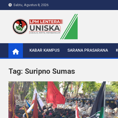
Skip
Sabtu, Agustus 8, 2026
to
content
LPM Lentera Uniska
Portal Berita Kampus
KABAR KAMPUS
SARANA PRASARANA
Tag:
Suripno Sumas