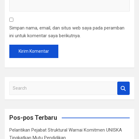
Simpan nama, email, dan situs web saya pada peramban
ini untuk komentar saya berikutnya.
S
e
a
r
c
Pos-pos Terbaru
h
Pelantikan Pejabat Struktural Warnai Komitmen UNISKA
Tingkatkan Mutu Pendidikan