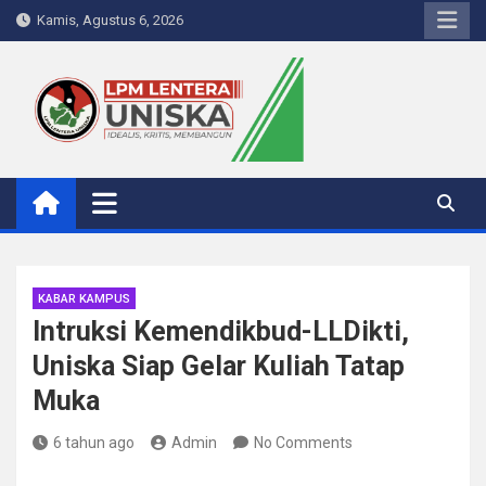
Skip
Kamis, Agustus 6, 2026
to
content
LPM Lentera Uniska
Portal Berita Kampus
KABAR KAMPUS
Intruksi Kemendikbud-LLDikti,
Uniska Siap Gelar Kuliah Tatap
Muka
6 tahun ago
Admin
No Comments