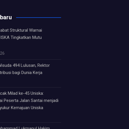
rbaru
jabat Struktural Warnai
ISKA Tingkatkan Mutu
026
isuda 494 Lulusan, Rektor
ribusi bagi Dunia Kerja
ak Milad ke-45 Uniska:
i Peserta Jalan Santai menjadi
syukur Kemajuan Uniska
Muhammad Lukmanul Hakim,