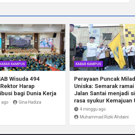
KABAR KAMPUS
KABAR KAMPUS
MAB Wisuda 494
Perayaan Puncak Milad
 Rektor Harap
Uniska: Semarak ramai
ibusi bagi Dunia Kerja
Jalan Santai menjadi s
rasa syukur Kemajuan 
 ago
Gina Hadiza
4 minggu ago
Muhammad Rizki Ahdaini