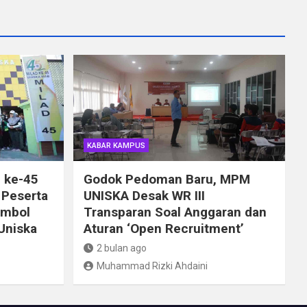
KABAR KAMPUS
 ke-45
Godok Pedoman Baru, MPM
 Peserta
UNISKA Desak WR III
imbol
Transparan Soal Anggaran dan
Uniska
Aturan ‘Open Recruitment’
2 bulan ago
Muhammad Rizki Ahdaini