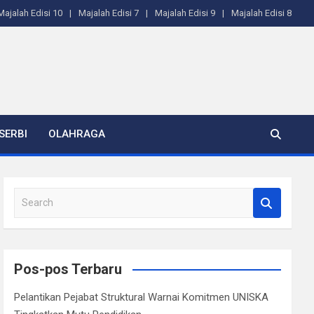
Majalah Edisi 10
Majalah Edisi 7
Majalah Edisi 9
Majalah Edisi 8
SERBI
OLAHRAGA
S
e
a
r
c
Pos-pos Terbaru
h
Pelantikan Pejabat Struktural Warnai Komitmen UNISKA