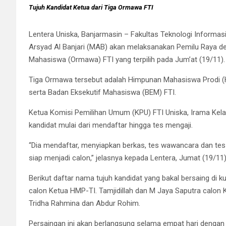
Tujuh Kandidat Ketua dari Tiga Ormawa FTI
Lentera Uniska, Banjarmasin – Fakultas Teknologi Informas
Arsyad Al Banjari (MAB) akan melaksanakan Pemilu Raya den
Mahasiswa (Ormawa) FTI yang terpilih pada Jum’at (19/11).
Tiga Ormawa tersebut adalah Himpunan Mahasiswa Prodi (HM
serta Badan Eksekutif Mahasiswa (BEM) FTI.
Ketua Komisi Pemilihan Umum (KPU) FTI Uniska, Irama Kelan
kandidat mulai dari mendaftar hingga tes mengaji.
“Dia mendaftar, menyiapkan berkas, tes wawancara dan tes m
siap menjadi calon,” jelasnya kepada Lentera, Jumat (19/11)
Berikut daftar nama tujuh kandidat yang bakal bersaing di k
calon Ketua HMP-TI. Tamjidillah dan M Jaya Saputra calon
Tridha Rahmina dan Abdur Rohim.
Persaingan ini akan berlangsung selama empat hari dengan 