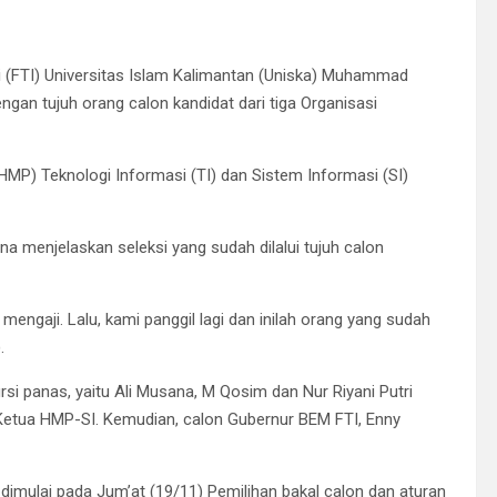
i (FTI) Universitas Islam Kalimantan (Uniska) Muhammad
gan tujuh orang calon kandidat dari tiga Organisasi
P) Teknologi Informasi (TI) dan Sistem Informasi (SI)
a menjelaskan seleksi yang sudah dilalui tujuh calon
engaji. Lalu, kami panggil lagi dan inilah orang yang sudah
.
ursi panas, yaitu Ali Musana, M Qosim dan Nur Riyani Putri
 Ketua HMP-SI. Kemudian, calon Gubernur BEM FTI, Enny
dimulai pada Jum’at (19/11) Pemilihan bakal calon dan aturan