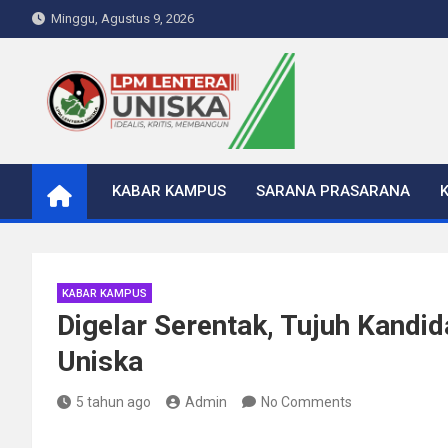
Skip
Minggu, Agustus 9, 2026
to
content
LPM Lentera Uniska
Portal Berita Kampus
KABAR KAMPUS
SARANA PRASARANA
KABAR KAMPUS
Digelar Serentak, Tujuh Kandi
Uniska
5 tahun ago
Admin
No Comments