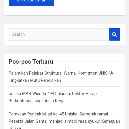
S
e
a
r
c
Pos-pos Terbaru
h
Pelantikan Pejabat Struktural Warnai Komitmen UNISKA
Tingkatkan Mutu Pendidikan
Uniska MAB Wisuda 494 Lulusan, Rektor Harap
Berkontribusi bagi Dunia Kerja
Perayaan Puncak Milad ke-45 Uniska: Semarak ramai
Peserta Jalan Santai menjadi simbol rasa syukur Kemajuan
Uniska