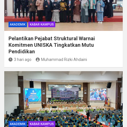
AKADEMIK
KABAR KAMPUS
Pelantikan Pejabat Struktural Warnai
Komitmen UNISKA Tingkatkan Mutu
Pendidikan
3 hari ago
Muhammad Rizki Ahdaini
AKADEMIK
KABAR KAMPUS