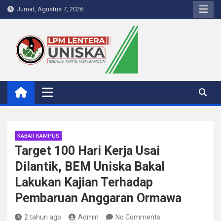
Skip
Jumat, Agustus 7, 2026
to
content
LPM Lentera Uniska
Portal Berita Kampus
KABAR KAMPUS
Target 100 Hari Kerja Usai
Dilantik, BEM Uniska Bakal
Lakukan Kajian Terhadap
Pembaruan Anggaran Ormawa
2 tahun ago
Admin
No Comments