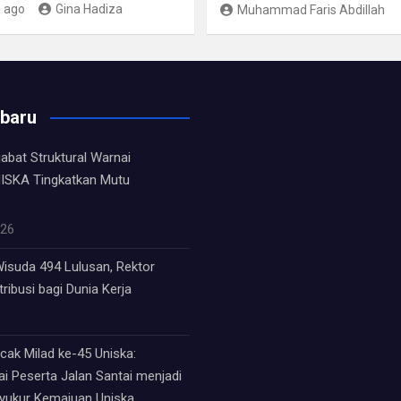
 ago
Gina Hadiza
Muhammad Faris Abdillah
rbaru
jabat Struktural Warnai
ISKA Tingkatkan Mutu
026
isuda 494 Lulusan, Rektor
ribusi bagi Dunia Kerja
ak Milad ke-45 Uniska:
i Peserta Jalan Santai menjadi
syukur Kemajuan Uniska