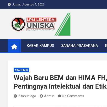
Skip
Jumat, Agustus 7, 2026
to
content
LPM Lentera Uniska
Portal Berita Kampus
KABAR KAMPUS
SARANA PRASARANA
AKADEMIK
Wajah Baru BEM dan HIMA FH,
Pentingnya Intelektual dan Eti
2 tahun ago
Admin
No Comments