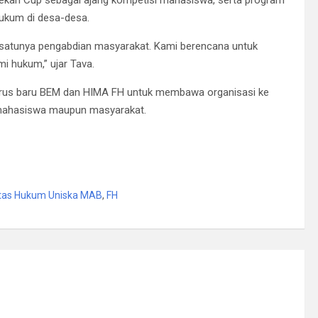
Dekan Cup sebagai ajang kompetisi mahasiswa, serta program
ukum di desa-desa.
h satunya pengabdian masyarakat. Kami berencana untuk
 hukum,” ujar Tava.
ngurus baru BEM dan HIMA FH untuk membawa organisasi ke
gi mahasiswa maupun masyarakat.
tas Hukum Uniska MAB
,
FH