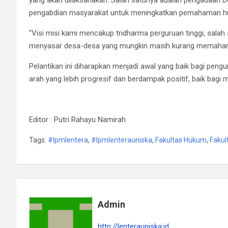
yang akan dilaksanakan. Salah satunya adalah pengadaan 
pengabdian masyarakat untuk meningkatkan pemahaman h
“Visi misi kami mencakup tridharma perguruan tinggi, sala
menyasar desa-desa yang mungkin masih kurang memahami
Pelantikan ini diharapkan menjadi awal yang baik bagi pe
arah yang lebih progresif dan berdampak positif, baik ba
Editor : Putri Rahayu Namirah
Tags:
#lpmlentera
,
#lpmlenterauniska
,
Fakultas Hukum
,
Fakul
Admin
http://lenterauniska.id