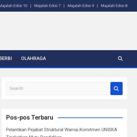
Majalah Edisi 10
Majalah Edisi 7
Majalah Edisi 9
Majalah Edisi 8
SERBI
OLAHRAGA
S
e
a
r
c
Pos-pos Terbaru
h
Pelantikan Pejabat Struktural Warnai Komitmen UNISKA