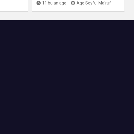
11 bulan ago
Aqe Seyful Ma'ruf