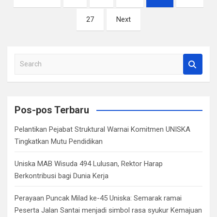
pos
27
Next
S
e
a
r
c
Pos-pos Terbaru
h
Pelantikan Pejabat Struktural Warnai Komitmen UNISKA
Tingkatkan Mutu Pendidikan
Uniska MAB Wisuda 494 Lulusan, Rektor Harap
Berkontribusi bagi Dunia Kerja
Perayaan Puncak Milad ke-45 Uniska: Semarak ramai
Peserta Jalan Santai menjadi simbol rasa syukur Kemajuan