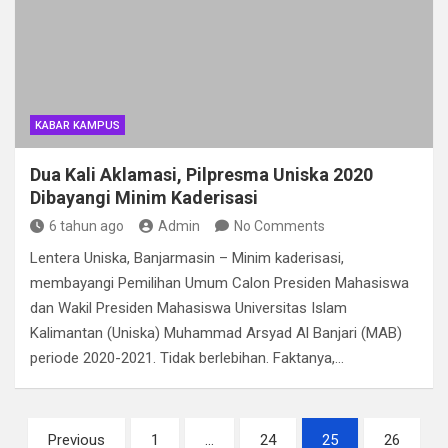
KABAR KAMPUS
Dua Kali Aklamasi, Pilpresma Uniska 2020
Dibayangi Minim Kaderisasi
6 tahun ago
Admin
No Comments
Lentera Uniska, Banjarmasin – Minim kaderisasi,
membayangi Pemilihan Umum Calon Presiden Mahasiswa
dan Wakil Presiden Mahasiswa Universitas Islam
Kalimantan (Uniska) Muhammad Arsyad Al Banjari (MAB)
periode 2020-2021. Tidak berlebihan. Faktanya,…
Paginasi
Previous
1
…
24
25
26